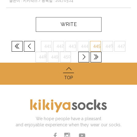
글쓴이 : 키키삭스 / 등록일 : 2017.03.24
WRITE
441
442
443
444
445
446
447
448
449
450
TOP
We hope people have a pleasant
and enjoyable experience when they wear our socks.