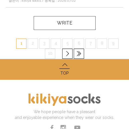
글쓴이 : kikiya socks / 등록일 : 2026.07.02
WRITE
1
2
3
4
5
6
7
8
9
10
TOP
We hope people have a pleasant
and enjoyable experience when they wear our socks.