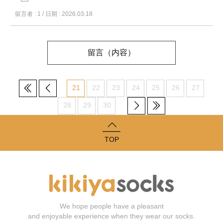
留言者 : 1 / 日期 : 2026.03.18
留言（内容）
21
22
23
24
25
26
27
28
29
30
TOP
We hope people have a pleasant
and enjoyable experience when they wear our socks.