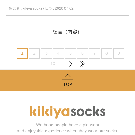
留言者 : kikiya socks / 日期 : 2026.07.02
留言（内容）
1
2
3
4
5
6
7
8
9
10
TOP
We hope people have a pleasant
and enjoyable experience when they wear our socks.